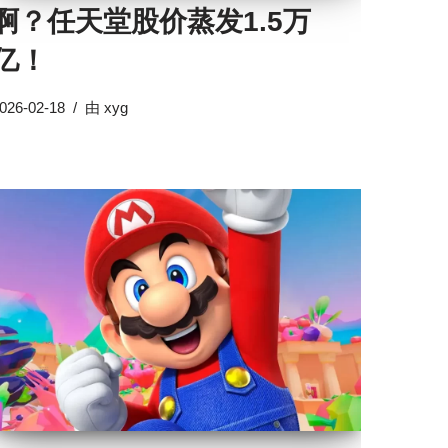
啊？任天堂股价蒸发1.5万
亿！
026-02-18
由
xyg