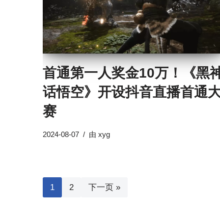
首通第一人奖金10万！《黑
话悟空》开设抖音直播首通
赛
2024-08-07
由
xyg
1
2
下一页 »