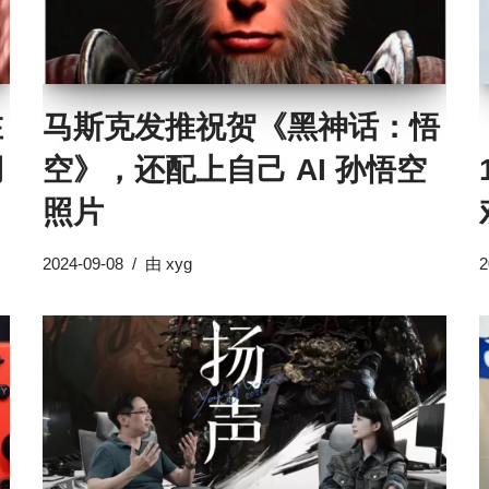
在
马斯克发推祝贺《黑神话：悟
月
空》，还配上自己 AI 孙悟空
照片
2024-09-08
由
xyg
2