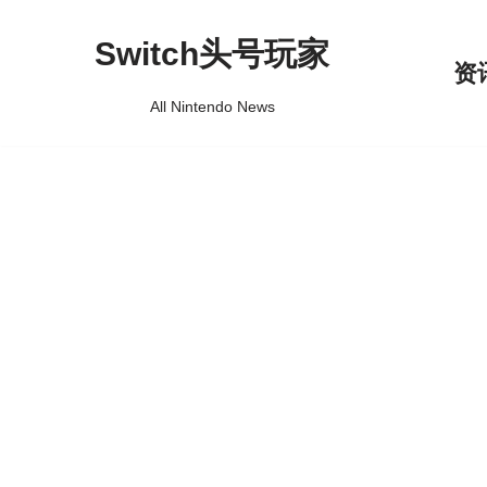
Switch头号玩家
跳
资
至
All Nintendo News
正
文