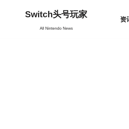
Switch头号玩家
跳
资
至
All Nintendo News
正
文