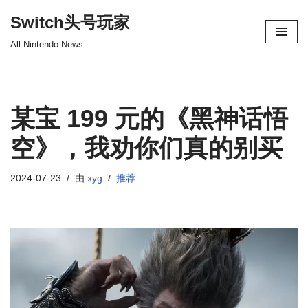
Switch头号玩家
跳
All Nintendo News
至
正
文
某宝 199 元的《黑神话悟
空》，我劝你们真的别买
2024-07-23
由
xyg
推荐