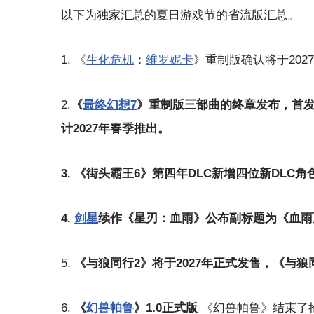
以下为独家汇总的夏日游戏节的省流版汇总。
1. 《
生化危机
：
维罗妮卡
》重制版确认将于20
2.
《
最终幻想7
》重制版三部曲的终章发布，首发登陆PS
计2027年春季推出。
3. 《街头霸王6》第四年DLC新增四位新DL
4.
剑星
续作《星刃：血雨》公布副标题为《血雨
5.
《与狼同行2》将于2027年正式发售，《与狼
6.
《
幻兽帕鲁
》1.0正式版
《幻兽帕鲁》结束了抢