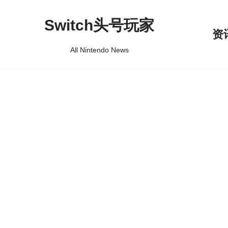
Switch头号玩家
跳
资
至
All Nintendo News
正
文