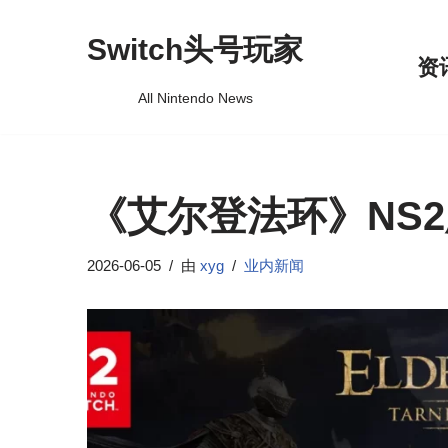
Switch头号玩家
跳
资
至
All Nintendo News
正
文
《艾尔登法环》NS
2026-06-05
由
xyg
业内新闻