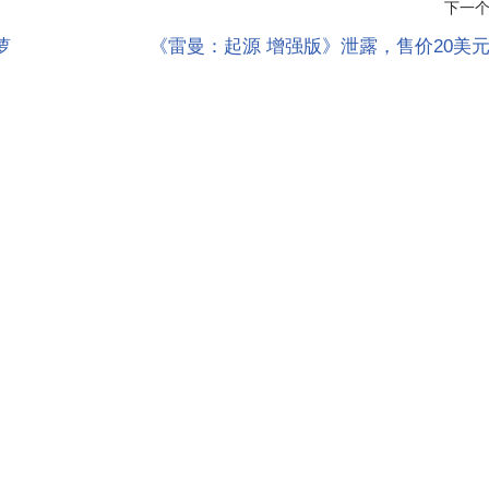
下一
萝
《雷曼：起源 增强版》泄露，售价20美