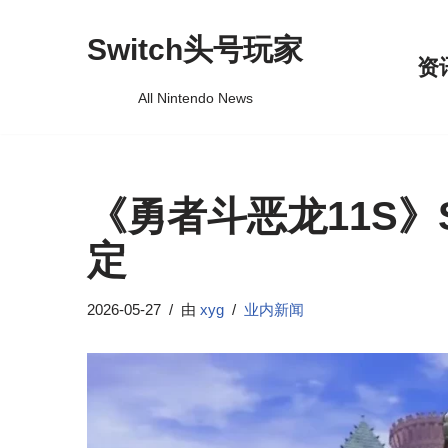
Switch头号玩家
跳
资
至
All Nintendo News
正
文
《勇者斗恶龙11S》S
定
2026-05-27
由
xyg
业内新闻