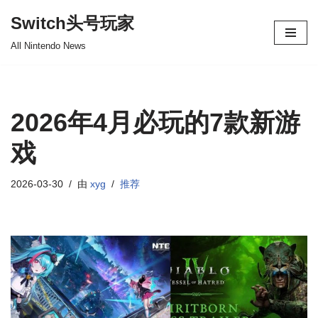
Switch头号玩家
跳
All Nintendo News
至
正
文
2026年4月必玩的7款新游
戏
2026-03-30
由
xyg
推荐