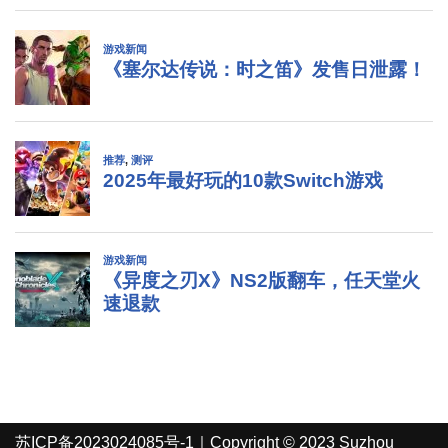
苏ICP备2023024085号-1
｜Copyright © 2023 Suzhou