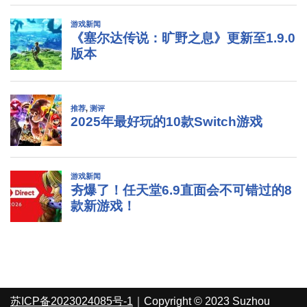
苏ICP备2023024085号-1
｜Copyright © 2023 Suzhou