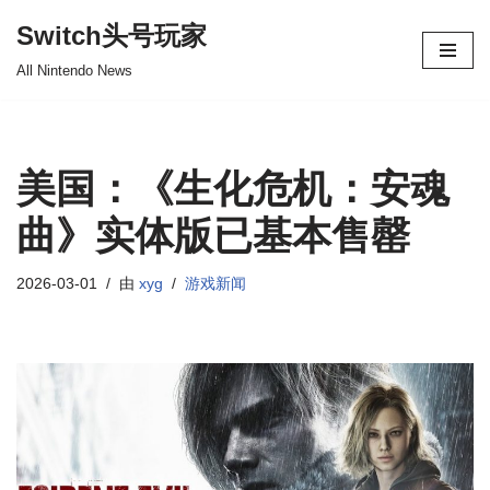
Switch头号玩家
跳
All Nintendo News
至
正
文
美国：《生化危机：安魂
曲》实体版已基本售罄
2026-03-01
由
xyg
游戏新闻