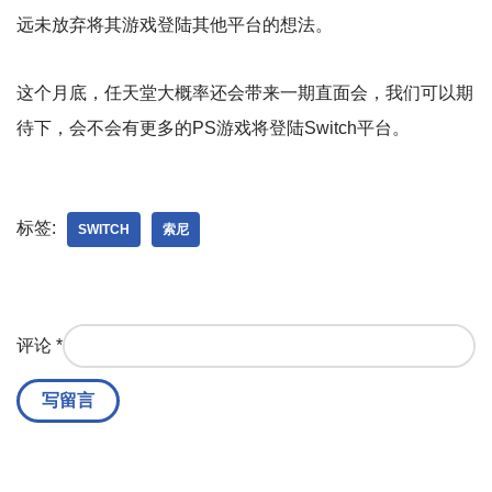
远未放弃将其游戏登陆其他平台的想法。
这个月底，任天堂大概率还会带来一期直面会，我们可以期
待下，会不会有更多的PS游戏将登陆Switch平台。
标签:
SWITCH
索尼
评论
*