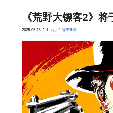
《荒野大镖客2》将于今
2025-05-16
由
xyg
游戏新闻