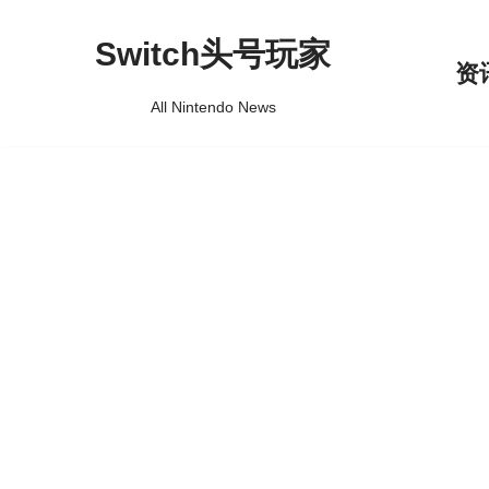
Switch头号玩家
跳
资
至
All Nintendo News
正
文