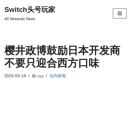
Switch头号玩家
跳
All Nintendo News
至
正
文
樱井政博鼓励日本开发商
不要只迎合西方口味
2025-03-19
由
xyg
业内新闻