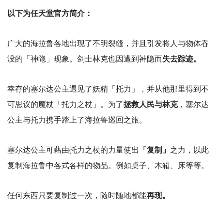
以下为任天堂官方简介：
广大的海拉鲁各地出现了不明裂缝，并且引发将人与物体吞
没的「神隐」现象。剑士林克也因遭到神隐而
失去踪迹。
幸存的塞尔达公主遇见了妖精「托力」，并从他那里得到不
可思议的魔杖「托力之杖」。为了
拯救人民与林克
，塞尔达
公主与托力携手踏上了海拉鲁巡回之旅。
塞尔达公主可藉由托力之杖的力量使出
「复制」
之力，以此
复制海拉鲁中各式各样的物品。例如桌子、木箱、床等等。
任何东西只要复制过一次，随时随地都能
再现。