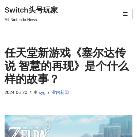
Switch头号玩家
跳
All Nintendo News
至
正
文
任天堂新游戏《塞尔达传
说 智慧的再现》是个什么
样的故事？
2024-06-20
由
xyg
业内新闻