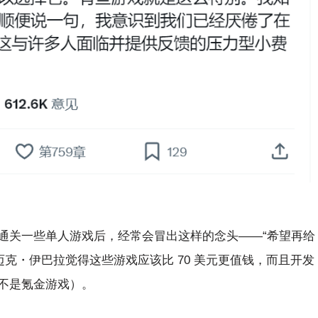
通关一些单人游戏后，经常会冒出这样的念头——“希望再给
因，迈克・伊巴拉觉得这些游戏应该比 70 美元更值钱，而且开发
不是氪金游戏）。