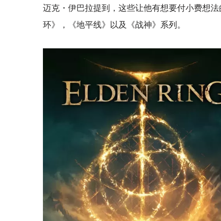
迈克・伊巴拉提到，这些让他有想要付小费想法
环》，《地平线》以及《战神》系列。