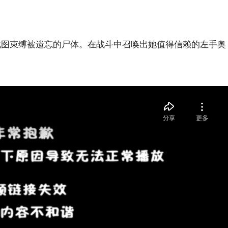
试图束缚被遗忘的尸体。在战斗中召唤出她值得信赖的左手奥