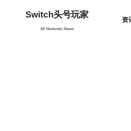
Switch头号玩家
跳
资
至
All Nintendo News
正
文