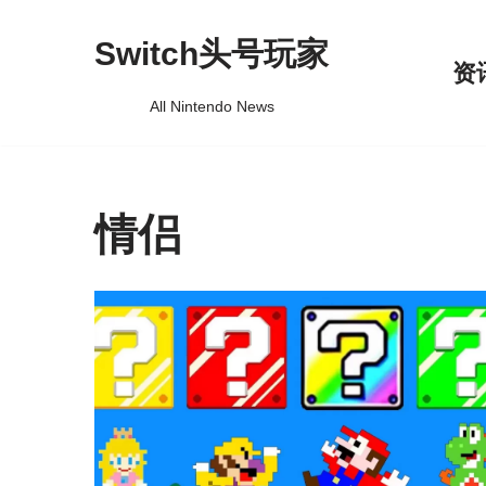
Switch头号玩家
跳
资
至
All Nintendo News
正
文
情侣