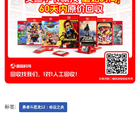
标签:
勇者斗恶龙12：命运之炎