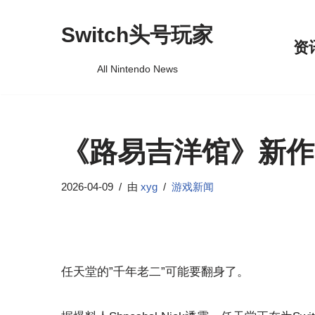
Switch头号玩家
跳
资
至
All Nintendo News
正
文
《路易吉洋馆》新作
2026-04-09
由
xyg
游戏新闻
任天堂的”千年老二”可能要翻身了。