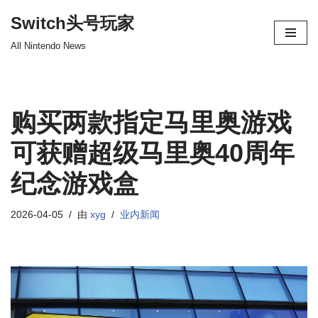
Switch头号玩家
跳
All Nintendo News
至
正
文
购买两款指定马里奥游戏
可获赠超级马里奥40周年
纪念游戏盒
2026-04-05
由
xyg
业内新闻