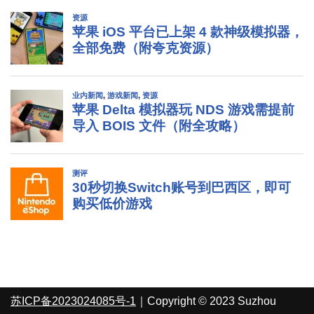
苏ICP备2023024085号-1
｜Copyright © 2023 Suzhou