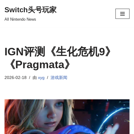
Switch头号玩家
跳
All Nintendo News
至
正
文
IGN评测《生化危机9》
《Pragmata》
2026-02-18
由
xyg
游戏新闻