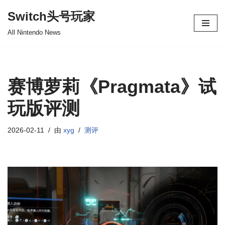
Switch头号玩家
跳
All Nintendo News
至
正
文
赛博萝莉《Pragmata》试
玩版评测
2026-02-11
由
xyg
测评