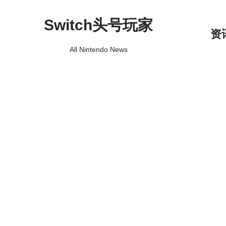
Switch头号玩家
跳
资
至
All Nintendo News
正
文