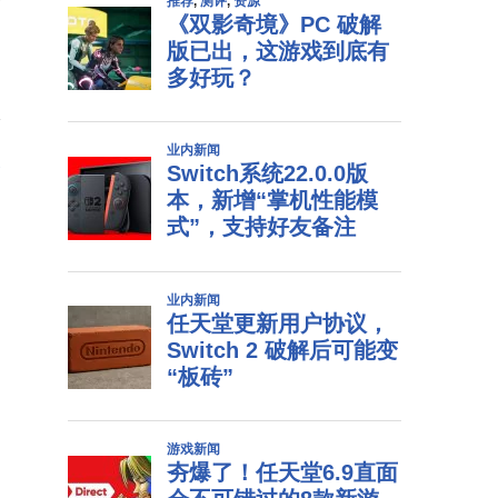
个
改
案