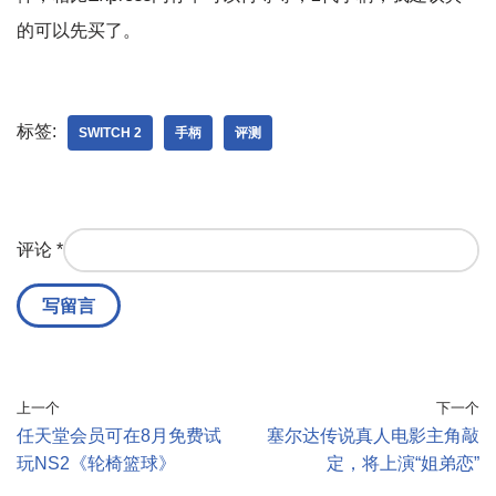
的可以先买了。
标签:
SWITCH 2
手柄
评测
评论
*
上一个
下一个
任天堂会员可在8月免费试
塞尔达传说真人电影主角敲
玩NS2《轮椅篮球》
定，将上演“姐弟恋”