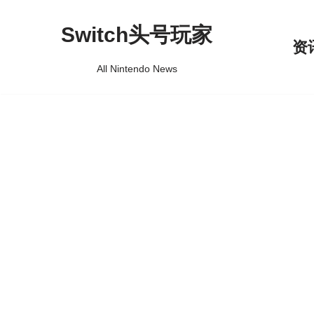
Switch头号玩家
跳
资
至
All Nintendo News
正
文