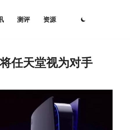
讯
测评
资源
将任天堂视为对手