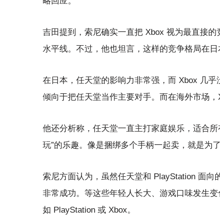
略回应。
吉田提到，索尼确实一直把 Xbox 视为最直
水平线。不过，他也坦言，这样的竞争格局在日
在日本，任天堂的影响力非常强，而 Xbox 几乎没
倾向于把任天堂当作主要对手。而在海外市场，X
他还分析称，任天堂一直主打家庭娱乐，适合所
玩”的乐趣。像是捆绑多个手柄一起卖，就是为
索尼方面认为，虽然任天堂和 PlayStatio
非常成功。等这些年轻人长大、游戏口味发生变
如 PlayStation 或 Xbox。