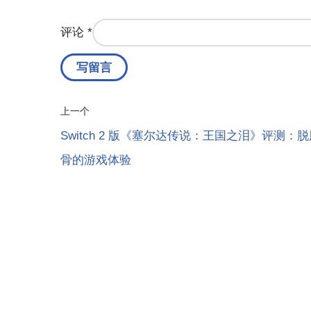
评论
*
上一个
Switch 2 版《塞尔达传说：王国之泪》评测：
骨的游戏体验