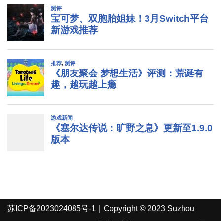
苏ICP备2023024085号-1
｜Copyright © 2023 Suzhou