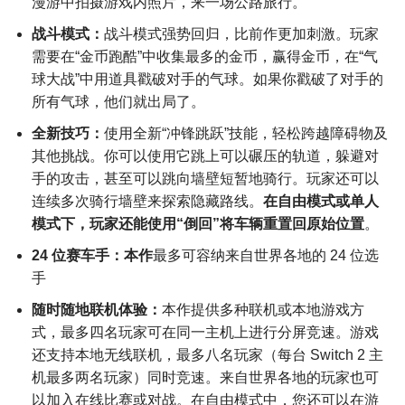
漫游中拍摄游戏内照片，来一场公路旅行。
战斗模式：
战斗模式强势回归，比前作更加刺激。玩家
需要在“金币跑酷”中收集最多的金币，赢得金币，在“气
球大战”中用道具戳破对手的气球。如果你戳破了对手的
所有气球，他们就出局了。
全新技巧：
使用全新“冲锋跳跃”技能，轻松跨越障碍物及
其他挑战。你可以使用它跳上可以碾压的轨道，躲避对
手的攻击，甚至可以跳向墙壁短暂地骑行。玩家还可以
连续多次骑行墙壁来探索隐藏路线。
在自由模式或单人
模式下，玩家还能使用“倒回”将车辆重置回原始位置
。
24 位赛车手：
本作
最多可容纳来自世界各地的 24 位选
手
随时随地联机体验：
本作提供多种联机或本地游戏方
式，最多四名玩家可在同一主机上进行分屏竞速。游戏
还支持本地无线联机，最多八名玩家（每台 Switch 2 主
机最多两名玩家）同时竞速。来自世界各地的玩家也可
以加入在线比赛或对战。在自由模式中，您还可以在游