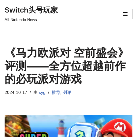
Switch头号玩家
跳
All Nintendo News
至
正
文
《马力欧派对 空前盛会》
评测——全方位超越前作
的必玩派对游戏
2024-10-17
由
xyg
推荐
,
测评