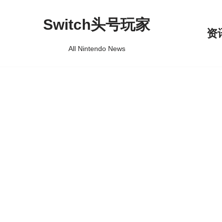
Switch头号玩家
跳
资
至
All Nintendo News
正
文