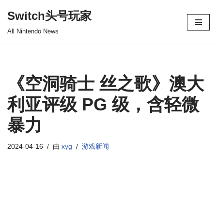
Switch头号玩家
跳
All Nintendo News
至
正
文
《空洞骑士 丝之歌》澳大
利亚评级 PG 级，含轻微
暴力
2024-04-16
由
xyg
游戏新闻