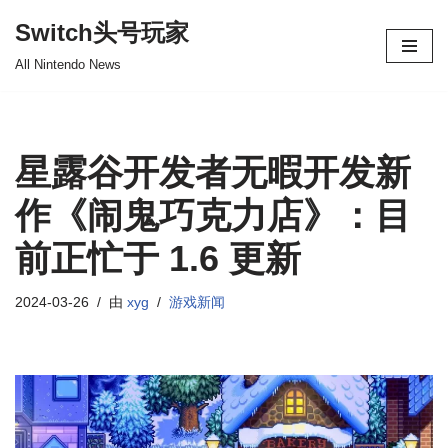
Switch头号玩家
跳
All Nintendo News
至
正
文
星露谷开发者无暇开发新
作《闹鬼巧克力店》：目
前正忙于 1.6 更新
2024-03-26
由
xyg
游戏新闻