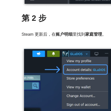
第 2 步
Steam 更新后，在
账户明细
里找到
家庭管理
。