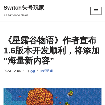
Switch头号玩家
跳
All Nintendo News
至
正
文
《星露谷物语》作者宣布
1.6版本开发顺利，将添加
“海量新内容”
2023-12-04
由
xyg
游戏新闻