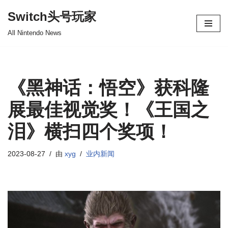
Switch头号玩家
跳
All Nintendo News
至
正
文
《黑神话：悟空》获科隆
展最佳视觉奖！《王国之
泪》横扫四个奖项！
2023-08-27
由
xyg
业内新闻