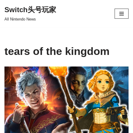
Switch头号玩家
跳
All Nintendo News
至
正
文
tears of the kingdom