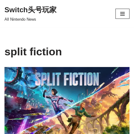
Switch头号玩家
跳
All Nintendo News
至
正
文
split fiction