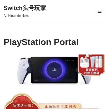
Switch头号玩家
跳
All Nintendo News
至
正
文
PlayStation Portal