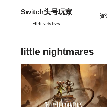
Switch头号玩家
跳
资
至
All Nintendo News
正
文
little nightmares