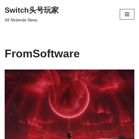
Switch头号玩家
跳
All Nintendo News
至
正
文
FromSoftware