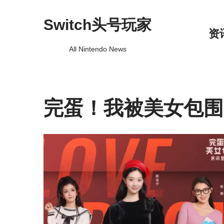
Switch头号玩家
跳
资
至
All Nintendo News
正
文
完蛋！我被美女包围