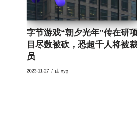
字节游戏“朝夕光年”传在研
目尽数被砍，恐超千人将被
员
2023-11-27
由
xyg