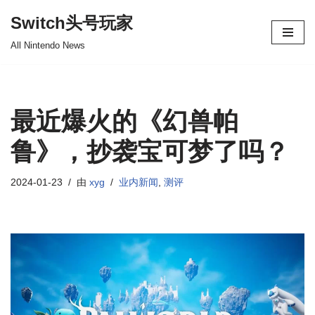
Switch头号玩家
跳
All Nintendo News
至
正
文
最近爆火的《幻兽帕
鲁》，抄袭宝可梦了吗？
2024-01-23
由
xyg
业内新闻
,
测评