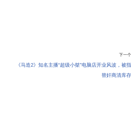
下一
售
《马造2》知名主播“超级小桀”电脑店开业风波，被
替奸商清库