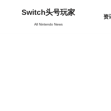
Switch头号玩家
跳
资
至
All Nintendo News
正
文