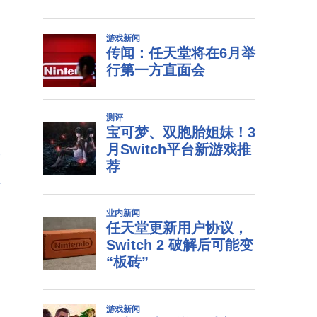
个
指
存