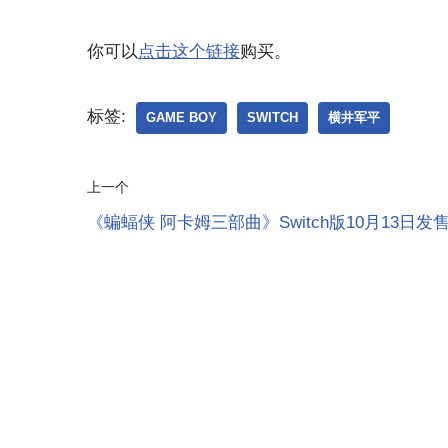
你可以
点击这个链接
购买。
标签:
GAME BOY
SWITCH
横井军平
上一个
《蝙蝠侠 阿卡姆三部曲》Switch版10月13日发