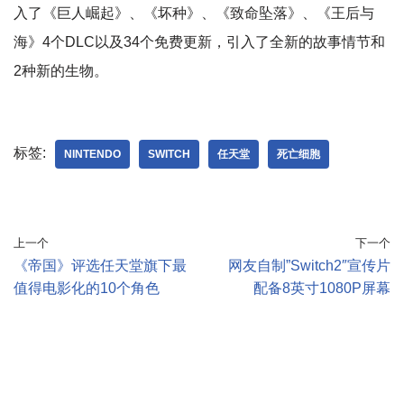
入了《巨人崛起》、《坏种》、《致命坠落》、《王后与
海》4个DLC以及34个免费更新，引入了全新的故事情节和
2种新的生物。
标签:
NINTENDO
SWITCH
任天堂
死亡细胞
上一个
下一个
《帝国》评选任天堂旗下最
网友自制”Switch2″宣传片
值得电影化的10个角色
配备8英寸1080P屏幕