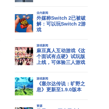
个
布
型