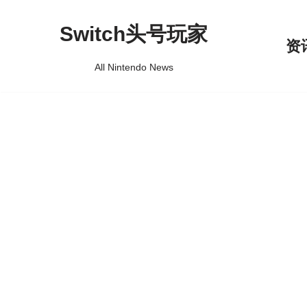
Switch头号玩家
跳
资
至
All Nintendo News
正
文