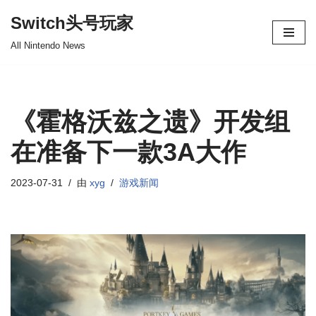
Switch头号玩家
跳
All Nintendo News
至
正
文
《霍格沃兹之遗》开发组
在准备下一款3A大作
2023-07-31
由
xyg
游戏新闻